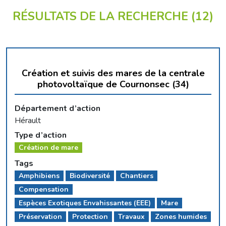
RÉSULTATS DE LA RECHERCHE (
12
)
Création et suivis des mares de la centrale
photovoltaïque de Cournonsec (34)
Département d’action
Hérault
Type d’action
Création de mare
Tags
Amphibiens
Biodiversité
Chantiers
Compensation
Espèces Exotiques Envahissantes (EEE)
Mare
Préservation
Protection
Travaux
Zones humides