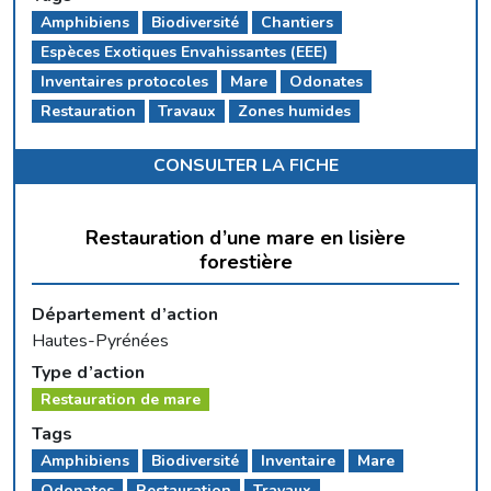
Amphibiens
Biodiversité
Chantiers
Espèces Exotiques Envahissantes (EEE)
Inventaires protocoles
Mare
Odonates
Restauration
Travaux
Zones humides
CONSULTER LA FICHE
Restauration d’une mare en lisière
forestière
Département d’action
Hautes-Pyrénées
Type d’action
Restauration de mare
Tags
Amphibiens
Biodiversité
Inventaire
Mare
Odonates
Restauration
Travaux