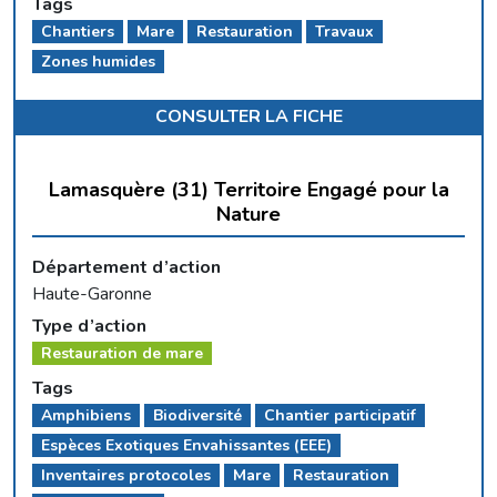
Tags
Chantiers
Mare
Restauration
Travaux
Zones humides
CONSULTER LA FICHE
Lamasquère (31) Territoire Engagé pour la
Nature
Département d’action
Haute-Garonne
Type d’action
Restauration de mare
Tags
Amphibiens
Biodiversité
Chantier participatif
Espèces Exotiques Envahissantes (EEE)
Inventaires protocoles
Mare
Restauration