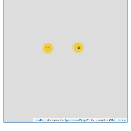
10
11
Leaflet
| données ©
OpenStreetMap
/ODbL - rendu
OSM France