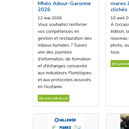
Mhéo Adour-Garonne
mares à
2026
clichés 
12 mai 2026
10 avril 
Vous souhaitez renforcer
À l’occas
vos compétences en
édition, 
gestion et restauration des
nouveau 
milieux humides ? Suivez
photo, ou
une des journées
tous.
d’information, de formation
EN SAVOI
et d'échanges consacrée
aux indicateurs Floristiques
et aux protocoles associés
en Occitanie.
EN SAVOIR PLUS