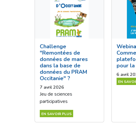
Challenge
Webina
"Remontées de
Comment
données de mares
platefo
dans la base de
pour la 
données du PRAM
6 avril 2
Occitanie" ?
EN SAVOI
7 avril 2026
Jeu de sciences
participatives
EN SAVOIR PLUS