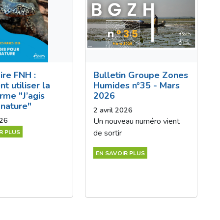
ire FNH :
Bulletin Groupe Zones
 utiliser la
Humides n°35 - Mars
rme "J’agis
2026
nature" ­
2 avril 2026
026
Un nouveau numéro vient
de sortir
R PLUS
EN SAVOIR PLUS