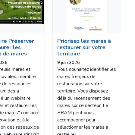
ire Préserver
Priorisez les mares à
aurer les
restaurer sur votre
x de mares
territoire
2026
9 juin 2026
relais mares et
Vous souhaitez identifier les
lluviales, membre
mares à enjeux de
e de ressources
restauration sur votre
Humides a
territoire. Vous disposez
sé un webinaire
déjà du recensement des
r et restaurer les
mares sur ce secteur. Le
de mares" consacré
PRAM peut vous
ervation et à la
accompagner pour
tion des réseaux de
sélectionner les mares à
 webinaire s'inscrit
restaurer.