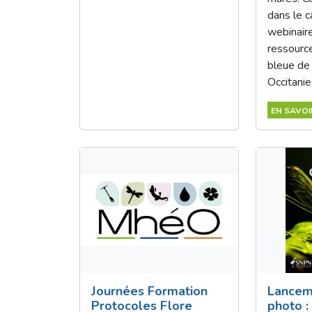
dans le c
webinair
ressourc
bleue de
Occitanie
EN SAVOI
Journées Formation
Lancem
Protocoles Flore
photo :