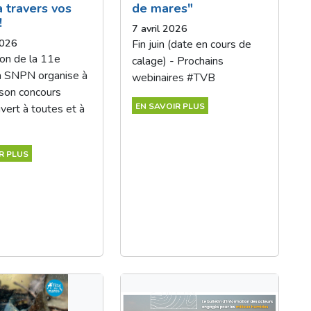
 travers vos
de mares"
!
7 avril 2026
2026
Fin juin (date en cours de
ion de la 11e
calage) - Prochains
la SNPN organise à
webinaires #TVB
son concours
EN SAVOIR PLUS
vert à toutes et à
R PLUS