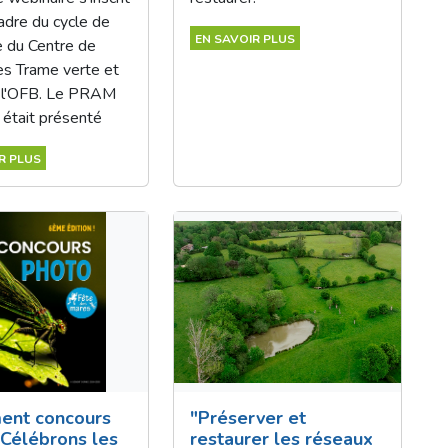
adre du cycle de
EN SAVOIR PLUS
e du Centre de
es Trame verte et
 l'OFB. Le PRAM
 était présenté
R PLUS
ent concours
"Préserver et
 Célébrons les
restaurer les réseaux