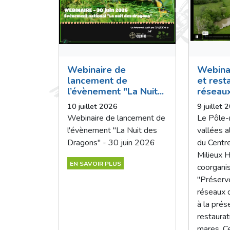
Webinaire de
Webina
lancement de
et rest
l’évènement "La Nuit...
réseau
10 juillet 2026
9 juillet 
Webinaire de lancement de
Le Pôle-
l'évènement "La Nuit des
vallées a
Dragons" - 30 juin 2026
du Centr
Milieux 
EN SAVOIR PLUS
coorgani
"Préserve
réseaux 
à la prés
restaura
mares. Ce