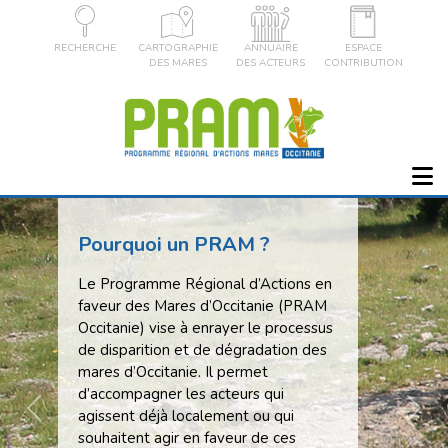
RECHERCHE
CARTOGRAPHIE
ANNUAIRE
ESPACE
DES MARES
DES ACTEURS
CONTRIBUTION
Pourquoi un PRAM ?
Le Programme Régional d’Actions en
faveur des Mares d’Occitanie (PRAM
Occitanie) vise à enrayer le processus
de disparition et de dégradation des
mares d’Occitanie. Il permet
d’accompagner les acteurs qui
agissent déjà localement ou qui
Previous
Next
souhaitent agir en faveur de ces