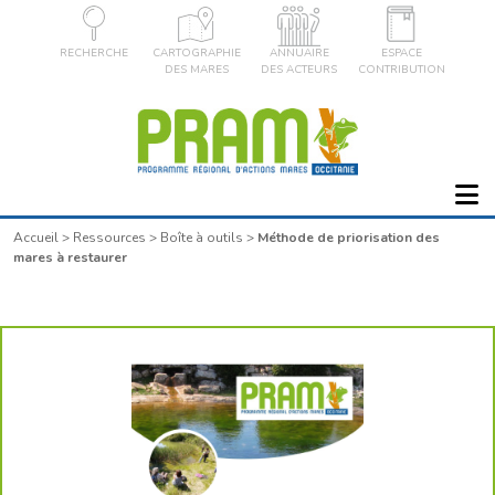
RECHERCHE
CARTOGRAPHIE
ANNUAIRE
ESPACE
DES MARES
DES ACTEURS
CONTRIBUTION
Accueil
>
Ressources
>
Boîte à outils
>
Méthode de priorisation des
mares à restaurer