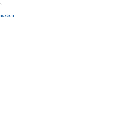
n.
isation