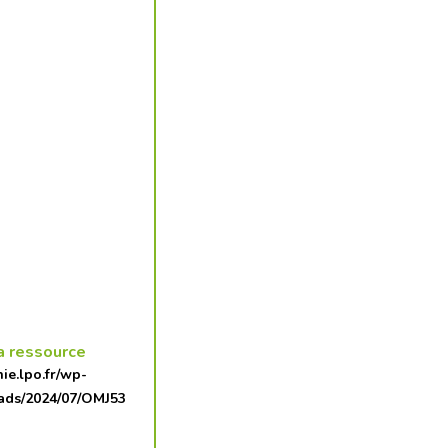
a ressource
nie.lpo.fr/wp-
ads/2024/07/OMJ53