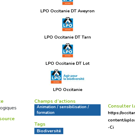
LPO Occitanie DT Aveyron
LPO Occitanie DT Tarn
LPO Occitanie DT Lot
LPO Occitanie
ce
Champs d’actions
Consulter l
Animation / sensibilisation /
ogiques
formation
https://occita
ssource
content/uplo
Tags
-Ci
Biodiversité