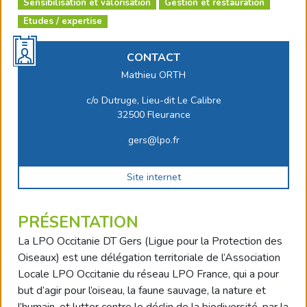
Sensibilisation et valorisation
Gestion et restauration
Etudes / expertise
CONTACT
Mathieu ORTH
c/o Dutruge, Lieu-dit Le Calibre
32500 Fleurance
gers@lpo.fr
Site internet
PRÉSENTATION
La LPO Occitanie DT Gers (Ligue pour la Protection des
Oiseaux) est une délégation territoriale de l’Association
Locale LPO Occitanie du réseau LPO France, qui a pour
but d’agir pour l’oiseau, la faune sauvage, la nature et
l’humain, et lutter contre le déclin de la biodiversité, par la