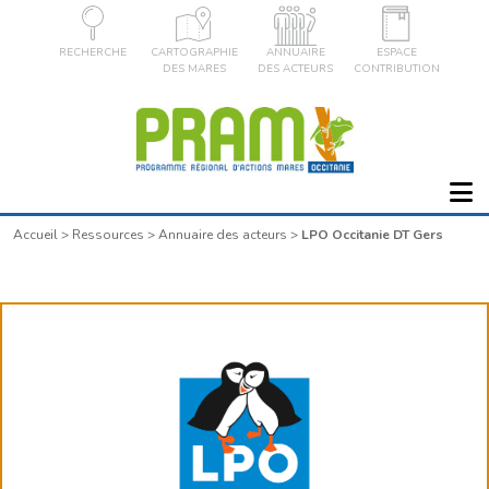
RECHERCHE
CARTOGRAPHIE
ANNUAIRE
ESPACE
DES MARES
DES ACTEURS
CONTRIBUTION
Accueil
>
Ressources
>
Annuaire des acteurs
>
LPO Occitanie DT Gers