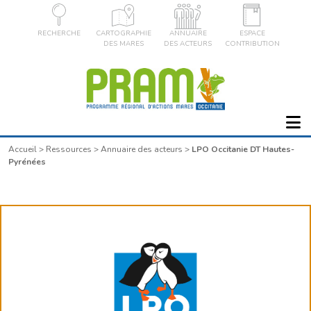
RECHERCHE
CARTOGRAPHIE
ANNUAIRE
ESPACE
DES MARES
DES ACTEURS
CONTRIBUTION
Accueil
>
Ressources
>
Annuaire des acteurs
>
LPO Occitanie DT Hautes-
Pyrénées