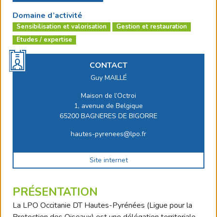
Domaine d’activité
Sensibilisation et valorisation
Gestion et restauration
Etudes / expertise
CONTACT
Guy MAILLÉ
Maison de l’Octroi
1, avenue de Belgique
65200 BAGNERES DE BIGORRE
hautes-pyrenees@lpo.fr
Site internet
PRÉSENTATION
La LPO Occitanie DT Hautes-Pyrénées (Ligue pour la
Protection des Oiseaux) est une délégation territoriale