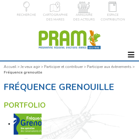
RECHERCHE
CARTOGRAPHIE
ANNUAIRE
ESPACE
DES MARES
DES ACTEURS
CONTRIBUTION
Accueil
>
Je veux agir
>
Participer et contribuer
>
Participer aux évènements
>
Fréquence grenouille
FRÉQUENCE GRENOUILLE
PORTFOLIO