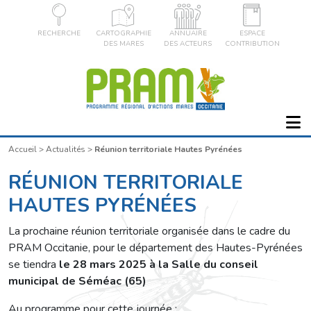
RECHERCHE
CARTOGRAPHIE
ANNUAIRE
ESPACE
DES MARES
DES ACTEURS
CONTRIBUTION
Accueil
>
Actualités
>
Réunion territoriale Hautes Pyrénées
RÉUNION TERRITORIALE
HAUTES PYRÉNÉES
La prochaine réunion territoriale organisée dans le cadre du
PRAM Occitanie, pour le département des Hautes-Pyrénées
se tiendra
le 28 mars 2025 à la Salle du conseil
municipal de Séméac (65)
Au programme pour cette journée :