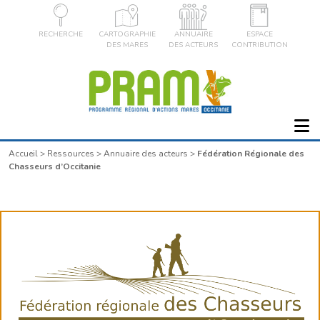
RECHERCHE
CARTOGRAPHIE
ANNUAIRE
ESPACE
DES MARES
DES ACTEURS
CONTRIBUTION
Accueil
>
Ressources
>
Annuaire des acteurs
>
Fédération Régionale des
Chasseurs d’Occitanie