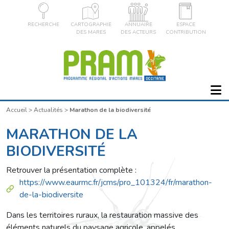
RECHERCHE
CARTOGRAPHIE
ANNUAIRE
ESPACE
DES MARES
DES ACTEURS
CONTRIBUTION
Accueil
>
Actualités
>
Marathon de la biodiversité
MARATHON DE LA
BIODIVERSITÉ
Retrouver la présentation complète :
https://www.eaurmc.fr/jcms/pro_101324/fr/marathon-
de-la-biodiversite
Dans les territoires ruraux, la restauration massive des
éléments naturels du paysage agricole, appelés