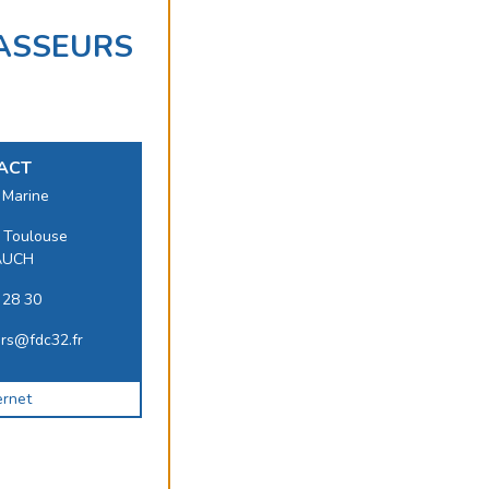
ASSEURS
ACT
Marine
 Toulouse
AUCH
 28 30
rs@fdc32.fr
ernet