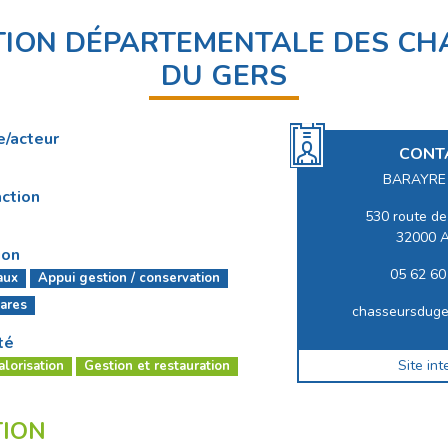
TION DÉPARTEMENTALE DES CH
DU GERS
e/acteur
CONT
BARAYRE 
ction
530 route de
32000 
ion
05 62 60
aux
Appui gestion / conservation
ares
chasseursduge
té
Site int
alorisation
Gestion et restauration
TION