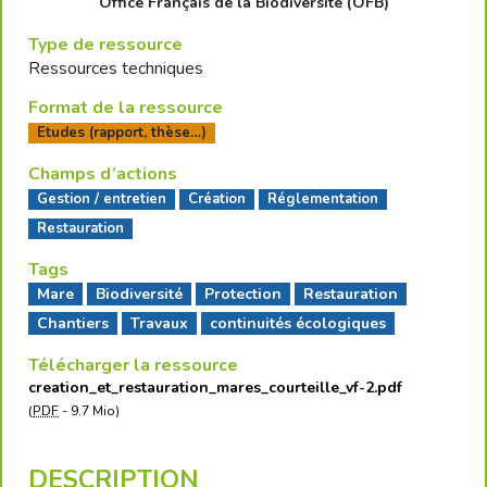
Office Français de la Biodiversité (OFB)
Type de ressource
Ressources techniques
Format de la ressource
Etudes (rapport, thèse…)
Champs d’actions
Gestion / entretien
Création
Réglementation
Restauration
Tags
Mare
Biodiversité
Protection
Restauration
Chantiers
Travaux
continuités écologiques
Télécharger la ressource
creation_et_restauration_mares_courteille_vf-2.pdf
(
PDF
-
9.7 Mio
)
DESCRIPTION